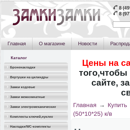
8 (49
8 (97
Главная
О магазине
Новости
Распрод
Каталог
Цены на с
Броненакладки
того,чтобы 
Вертушки на цилиндры
сайте, з
Замки кодовые
с
Замки межкомнатные
Главная
→
Купить
Замки электромеханические
(50*10*25) к/в
Комплекты ключей,нуклео
Накладки/WC-комплекты