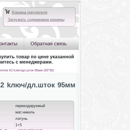
Корзина покупателя
Загружать содержимое корзины
онтакты
Обратная связь
купить товар по цене указанной
яжитесь с менеджерами.
emme K2 kлюч/дл.шток 95мм (65*30)
2 kлюч/дл.шток 95мм
перекодируемый
мат.никель
латунь
1+5