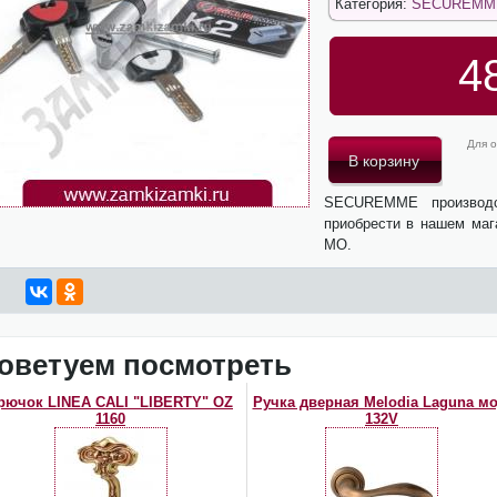
Категория:
SECUREMM
4
Для о
SECUREMME производ
приобрести в нашем маг
МО.
оветуем посмотреть
рючок LINEA CALI "LIBERTY" OZ
Ручка дверная Melodia Laguna мо
1160
132V