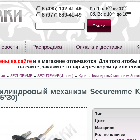
00
00
8 (495) 142-41-49
Пн-Пт с 9
до 19
00
00
Сб, Вс с 10
до 18
8 (977) 889-41-49
Новости
Распродажа
Оплата и доставка
К
ены на сайте
и в магазине отличаются. Для того,чтобы 
на сайте, закажите товар через корзину или св
ная
→
SECUREMME
→
SECUREMME(Италия)
→
Купить Цилиндровый механизм Secur
илиндровый механизм Securemme K
65*30)
Тип
Цвет
Материал
Кол-во ключей