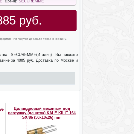
E
; Бренд:
SECUREMME
885 руб.
формления покупки добавьте товар в корзину.
ства SECUREMME(Италия) Вы можете
азине за 4885 руб. Доставка по Москве и
д.
Цилиндровый механизм под
вертушку (дл.шток) KALE KILIT 164
SX/86 (50х10х26) mm