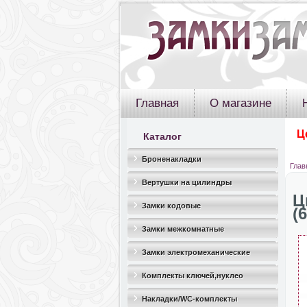
Главная
О магазине
Ц
Каталог
Броненакладки
Глав
Вертушки на цилиндры
Ц
Замки кодовые
(
Замки межкомнатные
Замки электромеханические
Комплекты ключей,нуклео
Накладки/WC-комплекты