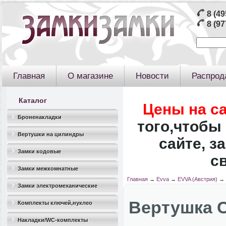
8 (49
8 (97
Главная
О магазине
Новости
Распрод
Каталог
Цены на с
Броненакладки
того,чтобы 
Вертушки на цилиндры
сайте, з
Замки кодовые
с
Замки межкомнатные
Главная
→
Evva
→
EVVA (Австрия)
→
Замки электромеханические
Вертушка 
Комплекты ключей,нуклео
Накладки/WC-комплекты