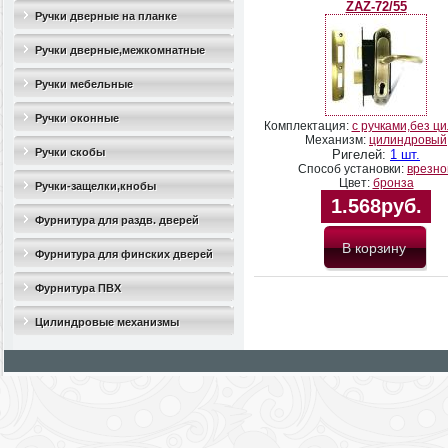
ZAZ-72/55
Ручки дверные на планке
Ручки дверные,межкомнатные
Ручки мебельные
Ручки оконные
Комплектация:
с ручками,без ц
Механизм:
цилиндровый
Ручки скобы
Ригелей:
1 шт.
Способ установки:
врезно
Цвет:
бронза
Ручки-защелки,кнобы
1.568руб.
Фурнитура для раздв. дверей
Фурнитура для финских дверей
Фурнитура ПВХ
Цилиндровые механизмы