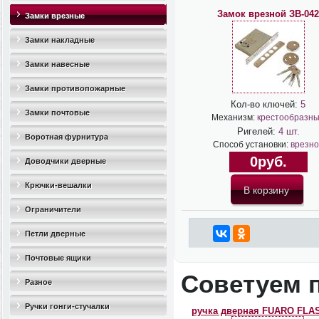
Замок врезной ЗВ-042
Замки врезные
Замки накладные
Замки навесные
Замки противопожарные
Кол-во ключей:
5
Замки почтовые
Механизм:
крестообразн
Ригелей:
4 шт.
Воротная фурнитура
Способ установки:
врезно
0руб.
Доводчики дверные
Крючки-вешалки
Ограничители
дверные(стопоры)
Петли дверные
Почтовые ящики
Советуем 
Разное
Ручки гонги-стучалки
ручка дверная FUARO FLA