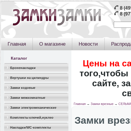
8 (49
8 (97
Главная
О магазине
Новости
Распрод
Каталог
Цены на с
Броненакладки
того,чтобы 
Вертушки на цилиндры
сайте, з
Замки кодовые
с
Замки межкомнатные
Главная
→
Замки врезные
→
СЕЛЬМА
Замки электромеханические
Замки вре
Комплекты ключей,нуклео
Накладки/WC-комплекты