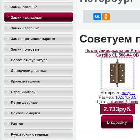
Замки врезные
Замки накладные
Замки навесные
Советуем 
Замки противопожарные
Замки почтовые
Петля универсальная Arma
Castillo CL 500-A4 OB
Воротная фурнитура
Доводчики дверные
Крючки-вешалки
Ограничители
Материал:
латунь
Размер:
102х76х3,5
Цвет:
античная бронза
дверные(стопоры)
Петли дверные
2.733руб.
Почтовые ящики
Разное
Ручки гонги-стучалки