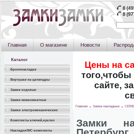
8 (49
8 (97
Главная
О магазине
Новости
Распрод
Каталог
Цены на с
Броненакладки
того,чтобы 
Вертушки на цилиндры
сайте, з
Замки кодовые
с
Замки межкомнатные
Главная
→
Замки накладные
→
CERBE
Замки электромеханические
Замки на
Комплекты ключей,нуклео
Петербург
Накладки/WC-комплекты