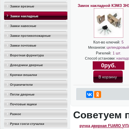
Замок накладной КЭМЗ ЗН
Замки врезные
Замки накладные
Замки навесные
Замки противопожарные
Кол-во ключей:
5
Замки почтовые
Механизм:
цилиндровый
Ригелей:
1 шт.
Воротная фурнитура
Способ установки:
наклад
0руб.
Доводчики дверные
Крючки-вешалки
Ограничители
дверные(стопоры)
Петли дверные
Почтовые ящики
Советуем 
Разное
Ручки гонги-стучалки
ручка дверная FUARO VIT