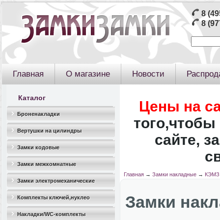
8 (49
8 (97
Главная
О магазине
Новости
Распрод
Каталог
Цены на с
Броненакладки
того,чтобы 
Вертушки на цилиндры
сайте, з
Замки кодовые
с
Замки межкомнатные
Главная
→
Замки накладные
→
КЭМЗ 
Замки электромеханические
Замки накл
Комплекты ключей,нуклео
Накладки/WC-комплекты