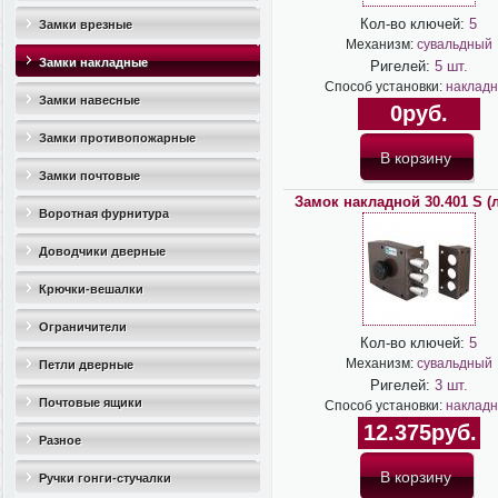
Кол-во ключей:
5
Замки врезные
Механизм:
сувальдный
Замки накладные
Ригелей:
5 шт.
Способ установки:
накладн
Замки навесные
0руб.
Замки противопожарные
Замки почтовые
Замок накладной 30.401 S (
Воротная фурнитура
Доводчики дверные
Крючки-вешалки
Ограничители
Кол-во ключей:
5
дверные(стопоры)
Механизм:
сувальдный
Петли дверные
Ригелей:
3 шт.
Почтовые ящики
Способ установки:
накладн
12.375руб.
Разное
Ручки гонги-стучалки