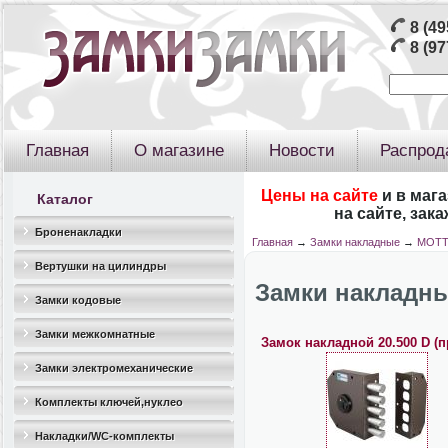
8 (49
8 (97
Главная
О магазине
Новости
Распрод
Цены на сайте
и в маг
Каталог
на сайте, зак
Броненакладки
Главная
→
Замки накладные
→
MOT
Вертушки на цилиндры
Замки накладн
Замки кодовые
Замки межкомнатные
Замок накладной 20.500 D (
Замки электромеханические
Комплекты ключей,нуклео
Накладки/WC-комплекты