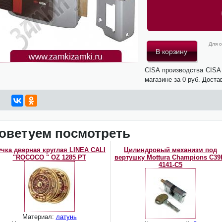
Для о
CISA производства CISA
магазине за 0 руб. Доста
оветуем посмотреть
учка дверная круглая LINEA CALI
Цилиндровый механизм под
"ROCOCO " OZ 1285 PT
вертушку Mottura Champions C39
4141-C5
Материал:
латунь