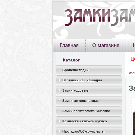
Главная
О магазине
Ц
Каталог
Броненакладки
Глав
Вертушки на цилиндры
З
Замки кодовые
Замки межкомнатные
Замки электромеханические
Комплекты ключей,нуклео
Накладки/WC-комплекты