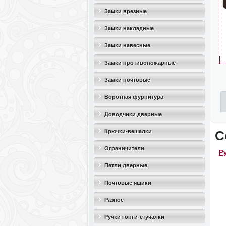
Замки врезные
Замки накладные
Замки навесные
Замки противопожарные
Замки почтовые
Воротная фурнитура
Доводчики дверные
Крючки-вешалки
С
Ограничители
Р
дверные(стопоры)
Петли дверные
Почтовые ящики
Разное
Ручки гонги-стучалки