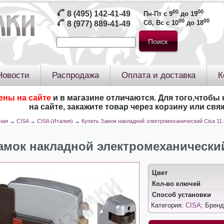
00
00
8 (495) 142-41-49
Пн-Пт с 9
до 19
00
00
Сб, Вс с 10
до 18
8 (977) 889-41-49
Новости
Распродажа
Оплата и доставка
К
ены на сайте
и в магазине отличаются. Для того,чтобы 
на сайте, закажите товар через корзину или св
ная
→
CISA
→
CISA (Италия)
→
Купить Замок накладной электромеханический Cisa 11.
амок накладной электромеханический 
Цвет
Кол-во ключей
Способ установки
Категория:
CISA
; Брен