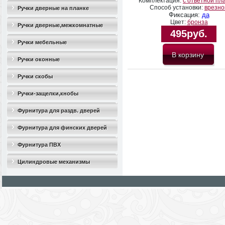
Комплектация:
с ответной пл
Способ установки:
врезно
Ручки дверные на планке
Фиксация:
да
Цвет:
бронза
Ручки дверные,межкомнатные
495руб.
Ручки мебельные
Ручки оконные
Ручки скобы
Ручки-защелки,кнобы
Фурнитура для раздв. дверей
Фурнитура для финских дверей
Фурнитура ПВХ
Цилиндровые механизмы