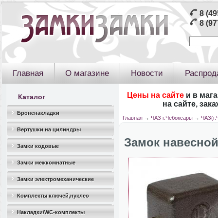
8 (49
8 (97
Главная
О магазине
Новости
Распрод
Цены на сайте
и в маг
Каталог
на сайте, зак
Броненакладки
Главная
→
ЧАЗ г.Чебоксары
→
ЧАЗ(г.
Вертушки на цилиндры
Замок навесной
Замки кодовые
Замки межкомнатные
Замки электромеханические
Комплекты ключей,нуклео
Накладки/WC-комплекты