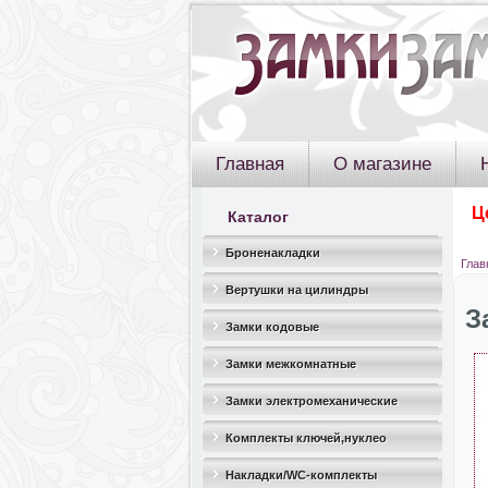
Главная
О магазине
Ц
Каталог
Броненакладки
Глав
Вертушки на цилиндры
З
Замки кодовые
Замки межкомнатные
Замки электромеханические
Комплекты ключей,нуклео
Накладки/WC-комплекты