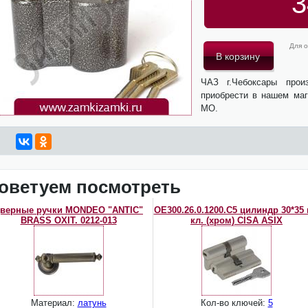
3
Для о
ЧАЗ г.Чебоксары прои
приобрести в нашем маг
МО.
оветуем посмотреть
верные ручки MONDEO "ANTIC"
OЕ300.26.0.1200.C5 цилиндр 30*35 
BRASS OXIT. 0212-013
кл. (хром) CISA ASIX
Материал:
латунь
Кол-во ключей:
5