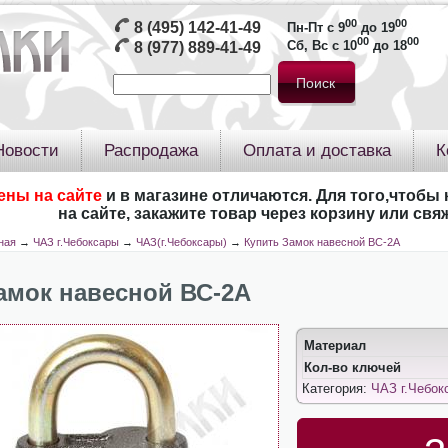
00
00
8 (495) 142-41-49
Пн-Пт с 9
до 19
00
00
Сб, Вс с 10
до 18
8 (977) 889-41-49
Новости
Распродажа
Оплата и доставка
К
ены на сайте
и в магазине отличаются. Для того,чтобы 
на сайте, закажите товар через корзину или св
ная
→
ЧАЗ г.Чебоксары
→
ЧАЗ(г.Чебоксары)
→
Купить Замок навесной ВС-2А
амок навесной ВС-2А
Материал
Кол-во ключей
Категория:
ЧАЗ г.Чебок