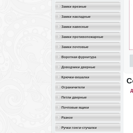
Замки врезные
Замки накладные
Замки навесные
Замки противопожарные
Замки почтовые
Воротная фурнитура
Доводчики дверные
Крючки-вешалки
С
Ограничители
Д
дверные(стопоры)
Петли дверные
Почтовые ящики
Разное
Ручки гонги-стучалки