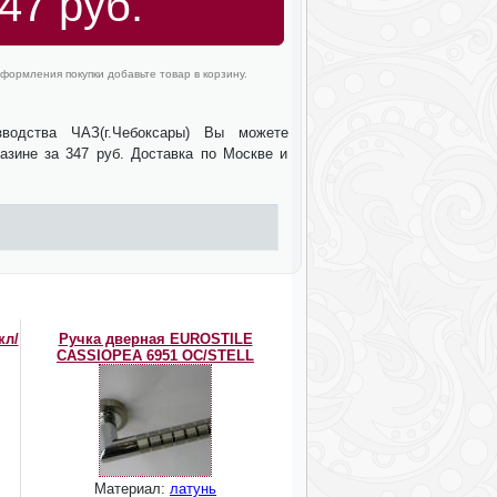
47 руб.
формления покупки добавьте товар в корзину.
зводства ЧАЗ(г.Чебоксары) Вы можете
азине за 347 руб. Доставка по Москве и
кл/
Ручка дверная EUROSTILE
CASSIOPEA 6951 OC/STELL
Материал:
латунь