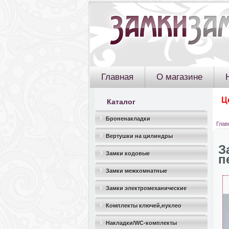
Главная
О магазине
Ц
Каталог
Броненакладки
Глав
Вертушки на цилиндры
З
Замки кодовые
п
Замки межкомнатные
Замки электромеханические
Комплекты ключей,нуклео
Накладки/WC-комплекты