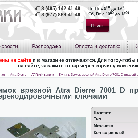
00
00
8 (495) 142-41-49
Пн-Пт с 9
до 19
00
00
Сб, Вс с 10
до 18
8 (977) 889-41-49
Новости
Распродажа
Оплата и доставка
К
ены на сайте
и в магазине отличаются. Для того,чтобы 
на сайте, закажите товар через корзину или св
ная
→
Atra Dierre
→
ATRA(Италия)
→
Купить Замок врезной Atra Dierre 7001 D правы
амок врезной Atra Dierre 7001 D п
ерекодировочными ключами
Наличие
Тип
Механизм
Кол-во ригелей