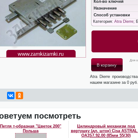
Кол-во ключей
Назначение
Способ установки
Категория:
Atra Dierre
; 
Для о
Atra Dierre производст
нашем магазине за 0 руб
оветуем посмотреть
Петля т-образная "Цветок 200"
Цилиндровый механизм под
Польша
вертушку (дл. шток) Cisa ASTRAL
ОА3S7.92.00 (85мм 55/30)