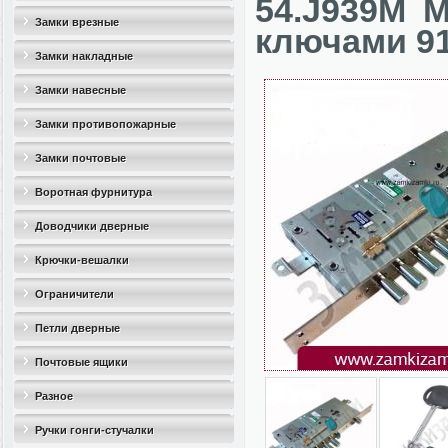
54.J939M 
Замки врезные
ключами 91
Замки накладные
Замки навесные
Замки противопожарные
Замки почтовые
Воротная фурнитура
Доводчики дверные
Крючки-вешалки
Ограничители
дверные(стопоры)
Петли дверные
Почтовые ящики
Разное
Ручки гонги-стучалки