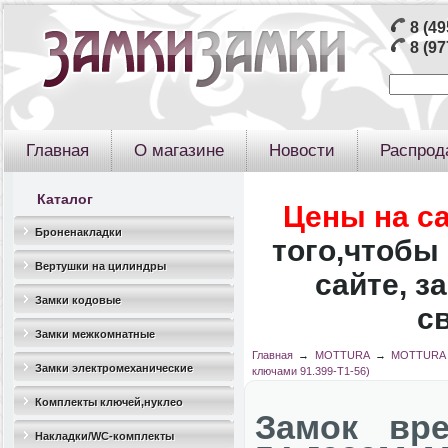
8 (49
8 (97
Главная
О магазине
Новости
Распрод
Каталог
Цены на с
Броненакладки
того,чтобы 
Вертушки на цилиндры
сайте, з
Замки кодовые
с
Замки межкомнатные
Главная
→
MOTTURA
→
MOTTURA 
Замки электромеханические
ключами 91.399-T1-56)
Комплекты ключей,нуклео
Замок вре
Накладки/WC-комплекты