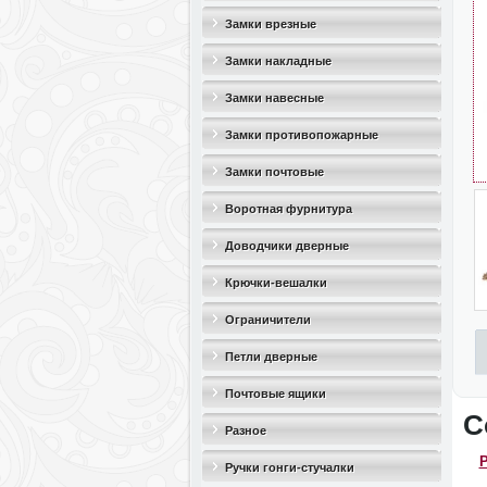
Замки врезные
Замки накладные
Замки навесные
Замки противопожарные
Замки почтовые
Воротная фурнитура
Доводчики дверные
Крючки-вешалки
Ограничители
дверные(стопоры)
Петли дверные
Почтовые ящики
С
Разное
Р
Ручки гонги-стучалки