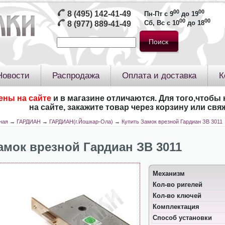
00
00
8 (495) 142-41-49
Пн-Пт с 9
до 19
00
00
Сб, Вс с 10
до 18
8 (977) 889-41-49
Новости
Распродажа
Оплата и доставка
К
ены на сайте
и в магазине отличаются. Для того,чтобы 
на сайте, закажите товар через корзину или св
ная
→
ГАРДИАН
→
ГАРДИАН(г.Йошкар-Ола)
→
Купить Замок врезной Гардиан ЗВ 3011
амок врезной Гардиан ЗВ 3011
Механизм
Кол-во ригелей
Кол-во ключей
Комплектация
Способ установки