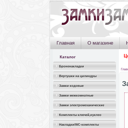
Главная
О магазине
Ц
Каталог
Броненакладки
Глав
Вертушки на цилиндры
З
Замки кодовые
Замки межкомнатные
Замки электромеханические
Комплекты ключей,нуклео
Накладки/WC-комплекты