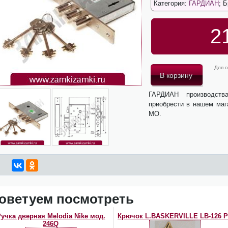
Категория:
ГАРДИАН
; 
2
Для о
ГАРДИАН производств
приобрести в нашем маг
МО.
оветуем посмотреть
учка дверная Melodia Nike мод.
Крючок L.BASKERVILLE LB-126 
246Q