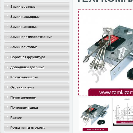
Замки врезные
Замки накладные
Замки навесные
Замки противопожарные
Замки почтовые
Воротная фурнитура
Доводчики дверные
Крючки-вешалки
Ограничители
дверные(стопоры)
Петли дверные
Почтовые ящики
Разное
Ручки гонги-стучалки