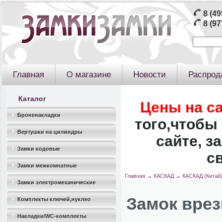
8 (49
8 (97
Главная
О магазине
Новости
Распрод
Каталог
Цены на с
Броненакладки
того,чтобы 
Вертушки на цилиндры
сайте, з
Замки кодовые
с
Замки межкомнатные
Главная
→
КАСКАД
→
КАСКАД (Китай
Замки электромеханические
Замок врез
Комплекты ключей,нуклео
Накладки/WC-комплекты