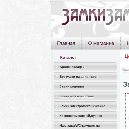
Главная
О магазине
Ц
Каталог
Броненакладки
Глав
Вертушки на цилиндры
З
Замки кодовые
Замки межкомнатные
Замки электромеханические
Комплекты ключей,нуклео
Накладки/WC-комплекты