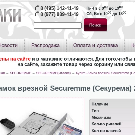
00
00
8 (495) 142-41-49
Пн-Пт с 9
до 19
00
00
Сб, Вс с 10
до 18
8 (977) 889-41-49
Новости
Распродажа
Оплата и доставка
К
ены на сайте
и в магазине отличаются. Для того,чтобы 
на сайте, закажите товар через корзину или св
ная
→
SECUREMME
→
SECUREMME(Италия)
→
Купить Замок врезной Securemme (С
амок врезной Securemme (Секурема) 
Наличие
Тип
Механизм
Кол-во ригелей
Кол-во ключей