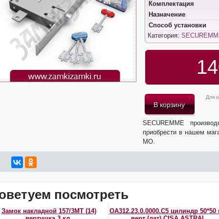
Комплектация
Назначение
Способ установки
Категория:
SECUREMM
14
Для о
SECUREMME производ
приобрести в нашем мага
МО.
оветуем посмотреть
Замок накладной 157/3MT (14)
OA312.23.0.0000.C5 цилиндр 50*50 
вертушка 3 кл.
верт (лат) CISA ASTRAL