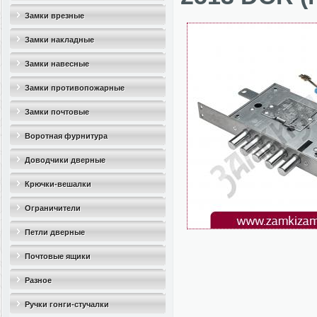
Замки врезные
Замки накладные
Замки навесные
Замки противопожарные
Замки почтовые
Воротная фурнитура
Доводчики дверные
Крючки-вешалки
Ограничители
дверные(стопоры)
Петли дверные
Почтовые ящики
Разное
Ручки гонги-стучалки