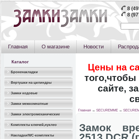
8 (49
8 (97
Главная
О магазине
Новости
Распрод
Каталог
Цены на с
Броненакладки
того,чтобы 
Вертушки на цилиндры
сайте, з
Замки кодовые
с
Замки межкомнатные
Главная
→
SECUREMME
→
SECUREM
Замки электромеханические
Замок вр
Комплекты ключей,нуклео
2513 DCR (
Накладки/WC-комплекты