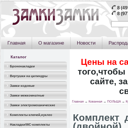
8 (49
8 (97
Главная
О магазине
Новости
Распрод
Каталог
Цены на с
Броненакладки
того,чтобы 
Вертушки на цилиндры
сайте, з
Замки кодовые
с
Замки межкомнатные
Главная
→
Кованная
→
ПОЛЬША
→
К
Замки электромеханические
Комплект 
Комплекты ключей,нуклео
(двойной)
Накладки/WC-комплекты