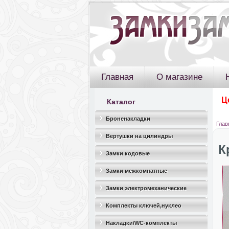
Главная
О магазине
Ц
Каталог
Броненакладки
Глав
Вертушки на цилиндры
К
Замки кодовые
Замки межкомнатные
Замки электромеханические
Комплекты ключей,нуклео
Накладки/WC-комплекты