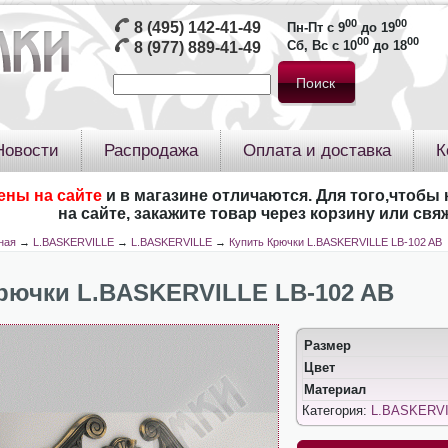
00
00
8 (495) 142-41-49
Пн-Пт с 9
до 19
00
00
Сб, Вс с 10
до 18
8 (977) 889-41-49
Новости
Распродажа
Оплата и доставка
К
ены на сайте
и в магазине отличаются. Для того,чтобы 
на сайте, закажите товар через корзину или св
ная
→
L.BASKERVILLE
→
L.BASKERVILLE
→
Купить Крючки L.BASKERVILLE LB-102 AB
рючки L.BASKERVILLE LB-102 AB
Размер
Цвет
Материал
Категория:
L.BASKERV