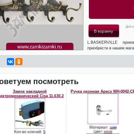
Для о
L.BASKERVILLE прои
приобрести в нашем мага
оветуем посмотреть
Замок накладной
Ручка оконная Apecs WH-0042-C
ектромеханический Cisa 11.630.2
Материал:
цам
Кол-во ключей:
5
Цвет:
хром