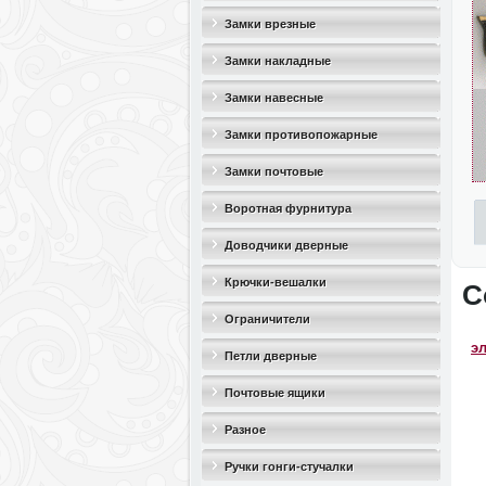
Замки врезные
Замки накладные
Замки навесные
Замки противопожарные
Замки почтовые
Воротная фурнитура
Доводчики дверные
Крючки-вешалки
С
Ограничители
эл
дверные(стопоры)
Петли дверные
Почтовые ящики
Разное
Ручки гонги-стучалки