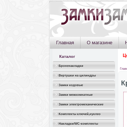
Главная
О магазине
Ц
Каталог
Броненакладки
Глав
Вертушки на цилиндры
К
Замки кодовые
Замки межкомнатные
Замки электромеханические
Комплекты ключей,нуклео
Накладки/WC-комплекты