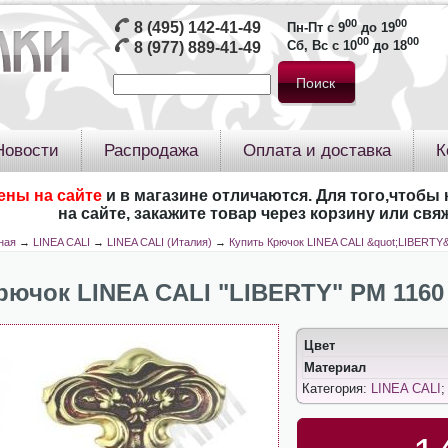
00
00
8 (495) 142-41-49
Пн-Пт с 9
до 19
00
00
Сб, Вс с 10
до 18
8 (977) 889-41-49
Новости
Распродажа
Оплата и доставка
К
ены на сайте
и в магазине отличаются. Для того,чтобы 
на сайте, закажите товар через корзину или св
ная
→
LINEA CALI
→
LINEA CALI (Италия)
→
Купить Крючок LINEA CALI &quot;LIBERTY&
рючок LINEA CALI "LIBERTY" РМ 1160
Цвет
Материал
Категория:
LINEA CALI
;