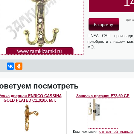
1
Для о
LINEA CALI производ
приобрести в нашем маг
МО.
оветуем посмотреть
Ручка дверная ENRICO CASSINA
Защелка врезная F72-50 GP
GOLD PLATED C11910Х М/К
Комплектация:
с ответной планкой