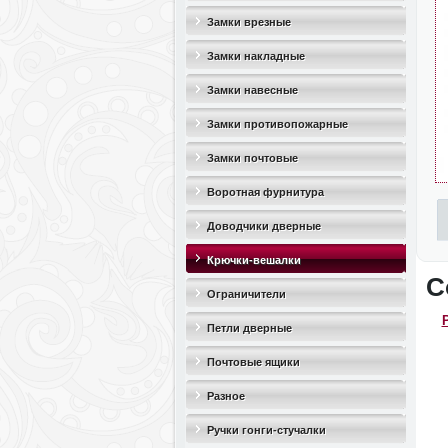
Замки врезные
Замки накладные
Замки навесные
Замки противопожарные
Замки почтовые
Воротная фурнитура
Доводчики дверные
Крючки-вешалки
С
Ограничители
дверные(стопоры)
Петли дверные
Почтовые ящики
Разное
Ручки гонги-стучалки