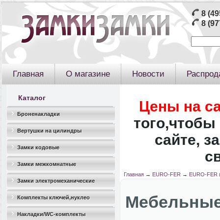
8 (49
8 (97
Главная
О магазине
Новости
Распрод
Каталог
Цены на с
Броненакладки
того,чтобы 
Вертушки на цилиндры
сайте, з
Замки кодовые
с
Замки межкомнатные
Главная
→
EURO-FER
→
EURO-FER (
Замки электромеханические
Мебельные 
Комплекты ключей,нуклео
Накладки/WC-комплекты