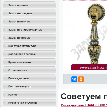
Замки врезные
Замки накладные
Замки навесные
Замки противопожарные
Замки почтовые
Воротная фурнитура
Доводчики дверные
Крючки-вешалки
Ограничители
дверные(стопоры)
Петли дверные
Почтовые ящики
Советуем 
Разное
Ручки гонги-стучалки
Ручка дверная FUARO LORD 