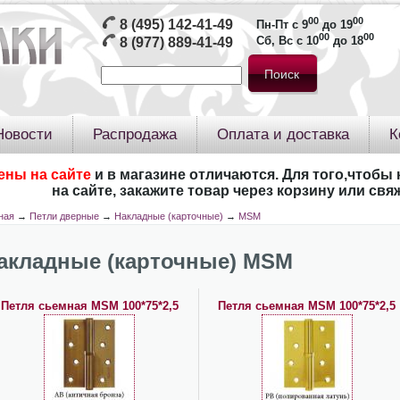
00
00
8 (495) 142-41-49
Пн-Пт с 9
до 19
00
00
Сб, Вс с 10
до 18
8 (977) 889-41-49
Новости
Распродажа
Оплата и доставка
К
ены на сайте
и в магазине отличаются. Для того,чтобы 
на сайте, закажите товар через корзину или св
ная
→
Петли дверные
→
Накладные (карточные)
→
MSM
акладные (карточные) MSM
Петля сьемная MSM 100*75*2,5
Петля сьемная MSM 100*75*2,5