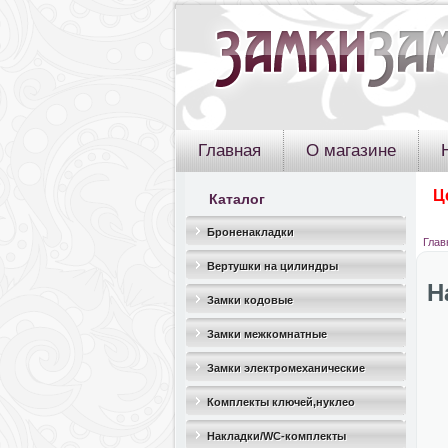
Главная
О магазине
Ц
Каталог
Броненакладки
Глав
Вертушки на цилиндры
Н
Замки кодовые
Замки межкомнатные
Замки электромеханические
Комплекты ключей,нуклео
Накладки/WC-комплекты