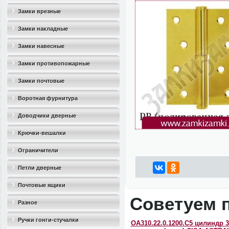
Замки врезные
Замки накладные
Замки навесные
Замки противопожарные
Замки почтовые
Воротная фурнитура
Доводчики дверные
Крючки-вешалки
Ограничители
дверные(стопоры)
Петли дверные
Почтовые ящики
Советуем 
Разное
Ручки гонги-стучалки
OA310.22.0.1200.C5 цилиндр 3