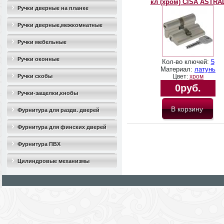
кл (хром) CISA ASTRA
Ручки дверные на планке
Ручки дверные,межкомнатные
Ручки мебельные
Ручки оконные
Кол-во ключей:
5
Материал:
латунь
Ручки скобы
Цвет:
хром
0руб.
Ручки-защелки,кнобы
Фурнитура для раздв. дверей
Фурнитура для финских дверей
Фурнитура ПВХ
Цилиндровые механизмы