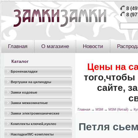
8 (49
8 (97
Главная
О магазине
Новости
Распрод
Каталог
Цены на с
Броненакладки
того,чтобы 
Вертушки на цилиндры
сайте, з
Замки кодовые
с
Замки межкомнатные
Главная
→
MSM
→
MSM (Китай)
→
Ку
Замки электромеханические
Петля сьем
Комплекты ключей,нуклео
Накладки/WC-комплекты