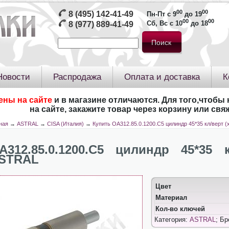
00
00
8 (495) 142-41-49
Пн-Пт с 9
до 19
00
00
Сб, Вс с 10
до 18
8 (977) 889-41-49
Новости
Распродажа
Оплата и доставка
К
ены на сайте
и в магазине отличаются. Для того,чтобы 
на сайте, закажите товар через корзину или св
ная
→
ASTRAL
→
CISA (Италия)
→
Купить OA312.85.0.1200.C5 цилиндр 45*35 кл/верт 
A312.85.0.1200.C5 цилиндр 45*35 
STRAL
Цвет
Материал
Кол-во ключей
Категория:
ASTRAL
; Б