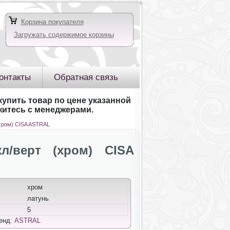
Корзина покупателя
Загружать содержимое корзины
онтакты
Обратная связь
купить товар по цене указанной
яжитесь с менеджерами.
(хром) CISA ASTRAL
кл/верт (хром) CISA
хром
латунь
5
ренд:
ASTRAL