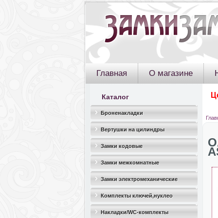
Главная
О магазине
Ц
Каталог
Броненакладки
Глав
Вертушки на цилиндры
O
Замки кодовые
A
Замки межкомнатные
Замки электромеханические
Комплекты ключей,нуклео
Накладки/WC-комплекты