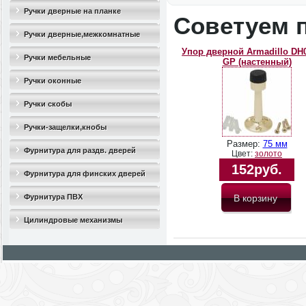
Ручки дверные на планке
Советуем 
Ручки дверные,межкомнатные
Упор дверной Armadillo DH
Ручки мебельные
GP (настенный)
Ручки оконные
Ручки скобы
Ручки-защелки,кнобы
Размер:
75 мм
Фурнитура для раздв. дверей
Цвет:
золото
152руб.
Фурнитура для финских дверей
Фурнитура ПВХ
Цилиндровые механизмы