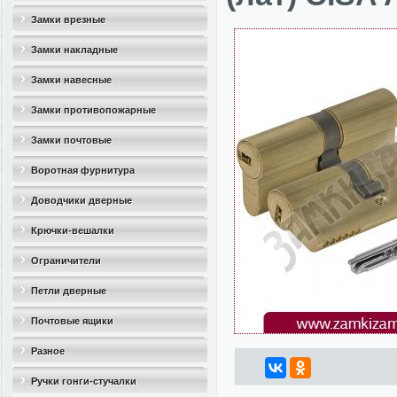
Замки врезные
Замки накладные
Замки навесные
Замки противопожарные
Замки почтовые
Воротная фурнитура
Доводчики дверные
Крючки-вешалки
Ограничители
дверные(стопоры)
Петли дверные
Почтовые ящики
Разное
Ручки гонги-стучалки