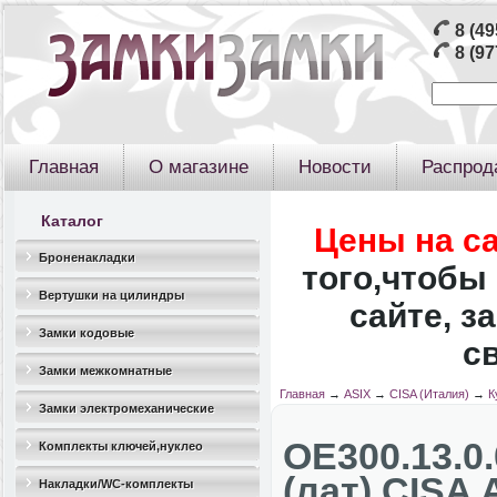
8 (49
8 (97
Главная
О магазине
Новости
Распрод
Каталог
Цены на с
Броненакладки
того,чтобы 
Вертушки на цилиндры
сайте, з
Замки кодовые
с
Замки межкомнатные
Главная
→
ASIX
→
CISA (Италия)
→
К
Замки электромеханические
OЕ300.13.0
Комплекты ключей,нуклео
(лат) CISA 
Накладки/WC-комплекты