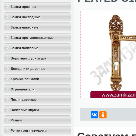
Замки врезные
Замки накладные
Замки навесные
Замки противопожарные
Замки почтовые
Воротная фурнитура
Доводчики дверные
Крючки-вешалки
Ограничители
дверные(стопоры)
Петли дверные
Почтовые ящики
Разное
Ручки гонги-стучалки