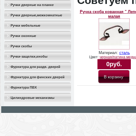
Советуем 
Ручки дверные на планке
Ручка скоба кованная " Леп
Ручки дверные,межкомнатные
малая
Ручки мебельные
Ручки оконные
Ручки скобы
Материал:
сталь
Ручки-защелки,кнобы
Цвет:
черная/патина медн
0руб.
Фурнитура для раздв. дверей
Фурнитура для финских дверей
Фурнитура ПВХ
Цилиндровые механизмы