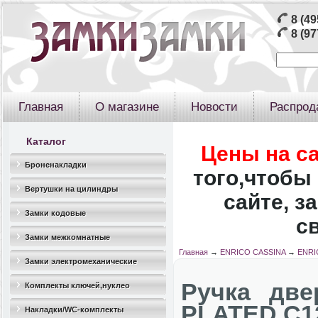
8 (49
8 (97
Главная
О магазине
Новости
Распрод
Каталог
Цены на с
Броненакладки
того,чтобы 
Вертушки на цилиндры
сайте, з
Замки кодовые
с
Замки межкомнатные
Главная
→
ENRICO CASSINA
→
ENRI
Замки электромеханические
Ручка дв
Комплекты ключей,нуклео
PLATED C1
Накладки/WC-комплекты