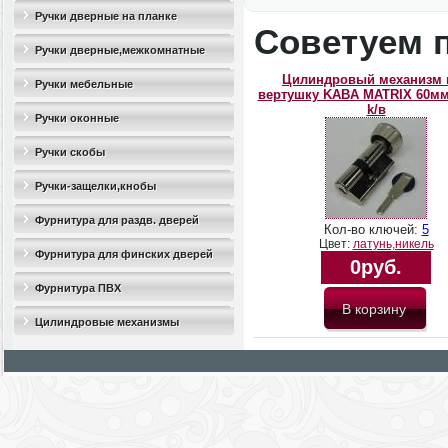
Ручки дверные на планке
Советуем 
Ручки дверные,межкомнатные
Цилиндровый механизм 
Ручки мебельные
вертушку KABA MATRIX 60мм 
k/в
Ручки оконные
Ручки скобы
Ручки-защелки,кнобы
Фурнитура для раздв. дверей
Кол-во ключей:
5
Цвет:
латунь,никель
Фурнитура для финских дверей
0руб.
Фурнитура ПВХ
Цилиндровые механизмы