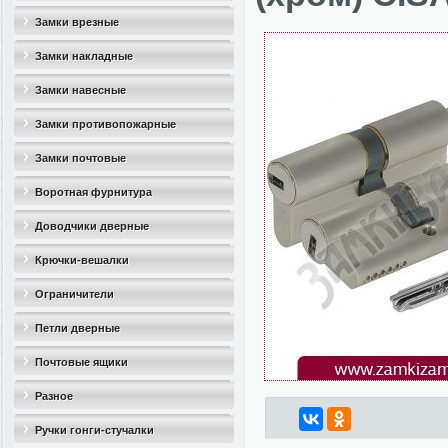
Замки врезные
Замки накладные
Замки навесные
Замки противопожарные
Замки почтовые
Воротная фурнитура
Доводчики дверные
Крючки-вешалки
Ограничители
дверные(стопоры)
Петли дверные
Почтовые ящики
Разное
Ручки гонги-стучалки