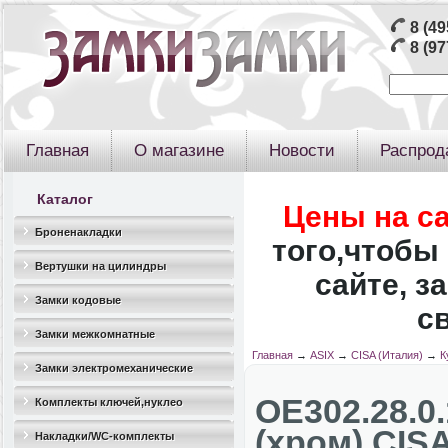
8 (49
8 (97
Главная
О магазине
Новости
Распрод
Каталог
Цены на с
Броненакладки
того,чтобы 
Вертушки на цилиндры
сайте, з
Замки кодовые
с
Замки межкомнатные
Главная
→
ASIX
→
CISA (Италия)
→
К
Замки электромеханические
OЕ302.28.0
Комплекты ключей,нуклео
(хром) CIS
Накладки/WC-комплекты