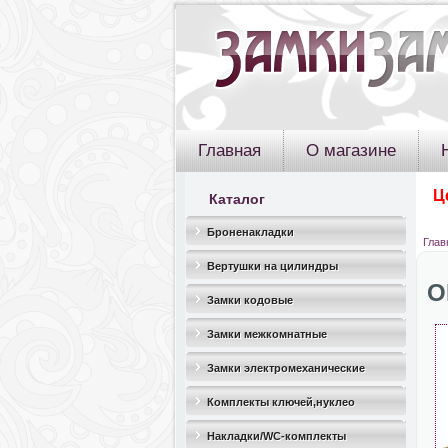
Главная
О магазине
Ц
Каталог
Броненакладки
Глав
Вертушки на цилиндры
O
Замки кодовые
Замки межкомнатные
Замки электромеханические
Комплекты ключей,нуклео
Накладки/WC-комплекты