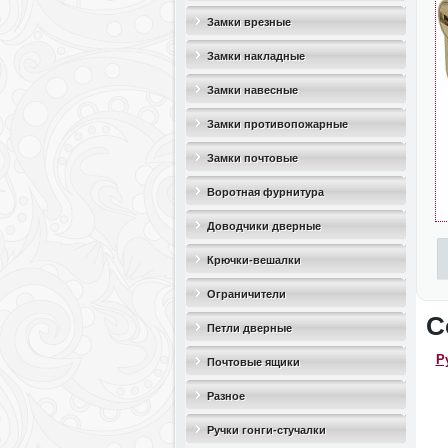
Замки врезные
Замки накладные
Замки навесные
Замки противопожарные
Замки почтовые
Воротная фурнитура
Доводчики дверные
Крючки-вешалки
Ограничители
С
дверные(стопоры)
Петли дверные
Р
Почтовые ящики
Разное
Ручки гонги-стучалки