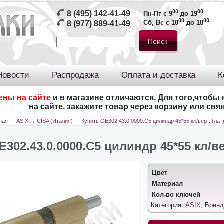
00
00
8 (495) 142-41-49
Пн-Пт с 9
до 19
00
00
Сб, Вс с 10
до 18
8 (977) 889-41-49
Новости
Распродажа
Оплата и доставка
К
ены на сайте
и в магазине отличаются. Для того,чтобы 
на сайте, закажите товар через корзину или св
ная
→
ASIX
→
CISA (Италия)
→
Купить OЕ302.43.0.0000.C5 цилиндр 45*55 кл/верт. (лат
Е302.43.0.0000.C5 цилиндр 45*55 кл/ве
Цвет
Материал
Кол-во ключей
Категория:
ASIX
; Брен