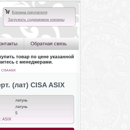
Корзина покупателя
Загружать содержимое корзины
онтакты
Обратная связь
купить товар по цене указанной
яжитесь с менеджерами.
) CISA ASIX
рт. (лат) CISA ASIX
латунь
латунь
5
д:
ASIX