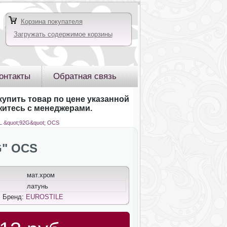
Корзина покупателя
Загружать содержимое корзины
онтакты
Обратная связь
купить товар по цене указанной
яжитесь с менеджерами.
L &quot;92G&quot; OCS
G" OCS
мат.хром
латунь
; Бренд:
EUROSTILE