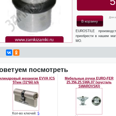
5
Для о
EUROSTILE производс
приобрести в нашем маг
МО.
оветуем посмотреть
илиндровый механизм EVVA ICS
Мебельные ручки EURO-FER
97мм (31*66) k/k
25.356.25.SWA.07 (хрусталь
SWAROVSKI)
Кол-во ключей:
5