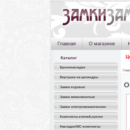
Главная
О магазине
Ц
Каталог
Броненакладки
Глав
Вертушки на цилиндры
О
Замки кодовые
Замки межкомнатные
Замки электромеханические
Комплекты ключей,нуклео
Накладки/WC-комплекты