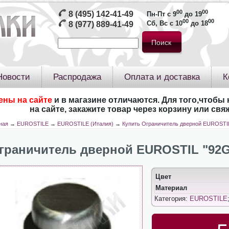
00
00
8 (495) 142-41-49
Пн-Пт с 9
до 19
00
00
Сб, Вс с 10
до 18
8 (977) 889-41-49
Новости
Распродажа
Оплата и доставка
К
ены на сайте
и в магазине отличаются. Для того,чтобы 
на сайте, закажите товар через корзину или св
ная
→
EUROSTILE
→
EUROSTILE (Италия)
→
Купить Ограничитель дверной EUROSTI
граничитель дверной EUROSTIL "92
Цвет
Материал
Категория:
EUROSTILE