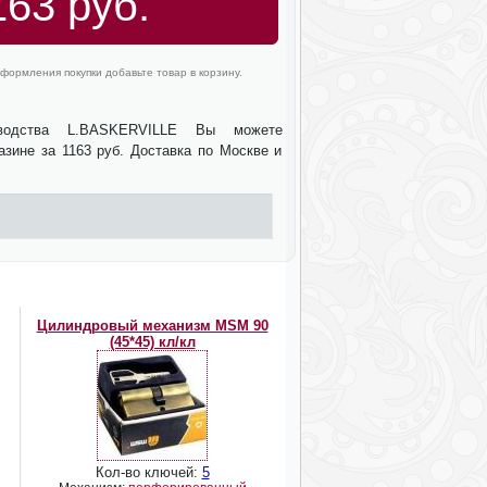
163 руб.
формления покупки добавьте товар в корзину.
зводства L.BASKERVILLE Вы можете
азине за 1163 руб. Доставка по Москве и
Цилиндровый механизм MSM 90
(45*45) кл/кл
Кол-во ключей:
5