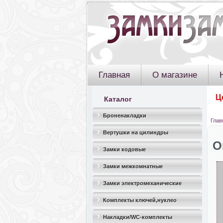
Главная
О магазине
Ц
Каталог
Броненакладки
Глав
Вертушки на цилиндры
О
Замки кодовые
Замки межкомнатные
Замки электромеханические
Комплекты ключей,нуклео
Накладки/WC-комплекты