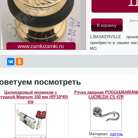
1
Для о
L.BASKERVILLE прои
приобрести в нашем маг
МО.
оветуем посмотреть
Цилиндровый механизм с
Ручка дверная POGGI&MARIANI
ртушкой Magnum 100 мм (45*10*45)
LUCREZIA CS 47R
к/в
Материал:
латунь