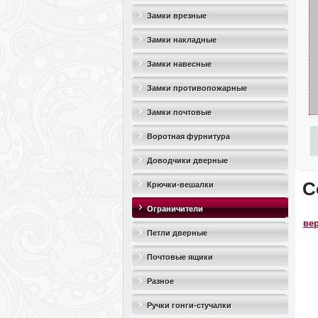
Замки врезные
Замки накладные
Замки навесные
Замки противопожарные
Замки почтовые
Воротная фурнитура
Доводчики дверные
С
Крючки-вешалки
Ограничители
ве
дверные(стопоры)
Петли дверные
Почтовые ящики
Разное
Ручки гонги-стучалки