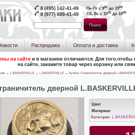
00
00
8 (495) 142-41-49
Пн-Пт с 9
до 19
00
00
Сб, Вс с 10
до 18
8 (977) 889-41-49
Новости
Распродажа
Оплата и доставка
К
ены на сайте
и в магазине отличаются. Для того,чтобы 
на сайте, закажите товар через корзину или св
ная
→
L.BASKERVILLE
→
L.BASKERVILLE
→
Купить Ограничитель дверной L.BASKERV
граничитель дверной L.BASKERVILLE
Цвет
Материал
Категория:
L.BASKERV