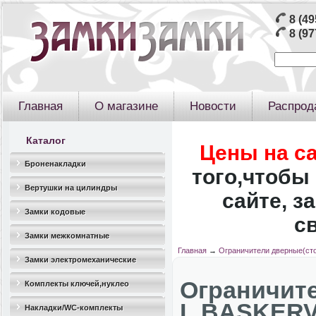
8 (49
8 (97
Главная
О магазине
Новости
Распрод
Каталог
Цены на с
Броненакладки
того,чтобы 
Вертушки на цилиндры
сайте, з
Замки кодовые
с
Замки межкомнатные
Главная
→
Ограничители дверные(ст
Замки электромеханические
Огранич
Комплекты ключей,нуклео
L.BASKERV
Накладки/WC-комплекты