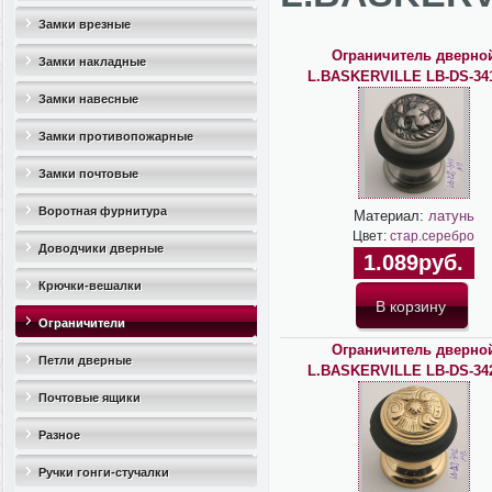
Замки врезные
Ограничитель дверно
Замки накладные
L.BASKERVILLE LB-DS-34
Замки навесные
Замки противопожарные
Замки почтовые
Воротная фурнитура
Материал:
латунь
Цвет:
стар.серебро
Доводчики дверные
1.089руб.
Крючки-вешалки
Ограничители
Ограничитель дверно
дверные(стопоры)
Петли дверные
L.BASKERVILLE LB-DS-34
Почтовые ящики
Разное
Ручки гонги-стучалки