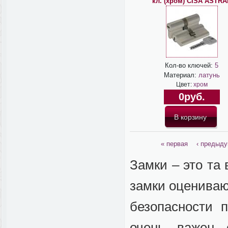
кл. (хром) CISA ASTRA
Кол-во ключей:
5
Материал:
латунь
Цвет:
хром
0руб.
« первая
‹ предыд
Замки – это та 
замки оцениваю
безопасности 
очень важен 