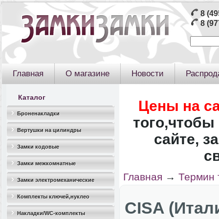
8 (49
8 (97
Главная
О магазине
Новости
Распрод
Каталог
Цены на с
Броненакладки
того,чтобы 
Вертушки на цилиндры
сайте, з
Замки кодовые
с
Замки межкомнатные
Главная
→
Термин 
Замки электромеханические
Комплекты ключей,нуклео
CISA (Итал
Накладки/WC-комплекты