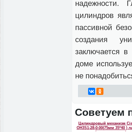
надежности. 
цилиндров явля
пассивной безо
создания ун
заключается в 
доме используе
не понадобитьс
Советуем 
Цилиндровый механизм Ci
OH3S1-28-0-00(75мм 35*40 ) ла