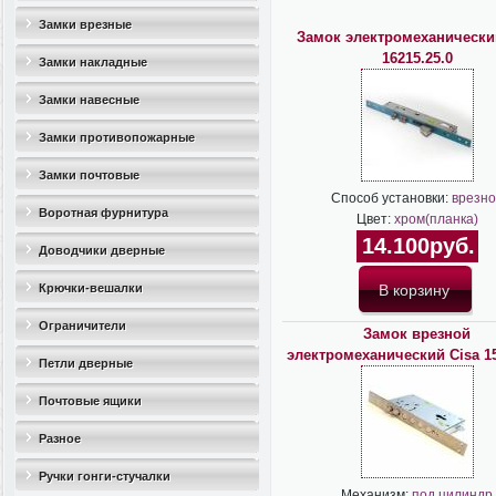
Замки врезные
Замок электромеханически
16215.25.0
Замки накладные
Замки навесные
Замки противопожарные
Замки почтовые
Способ установки:
врезно
Воротная фурнитура
Цвет:
хром(планка)
14.100руб.
Доводчики дверные
Крючки-вешалки
Ограничители
Замок врезной
электромеханический Cisa 15
дверные(стопоры)
Петли дверные
Почтовые ящики
Разное
Ручки гонги-стучалки
Механизм:
под цилиндр