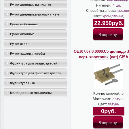
Ручки дверные на планке
Ригелей:
4 шт.
Способ установки:
врезно
Ручки дверные,межкомнатные
Цвет:
хром(планка)
22.950руб.
Ручки мебельные
Ручки оконные
Ручки скобы
OЕ307.07.0.0000.C5 цилиндр 3
Ручки-защелки,кнобы
верт. хвостовик (лат) CISA
Фурнитура для раздв. дверей
Фурнитура для финских дверей
Фурнитура ПВХ
Цилиндровые механизмы
Кол-во ключей:
5
Материал:
латунь
Цвет:
латунь
0руб.