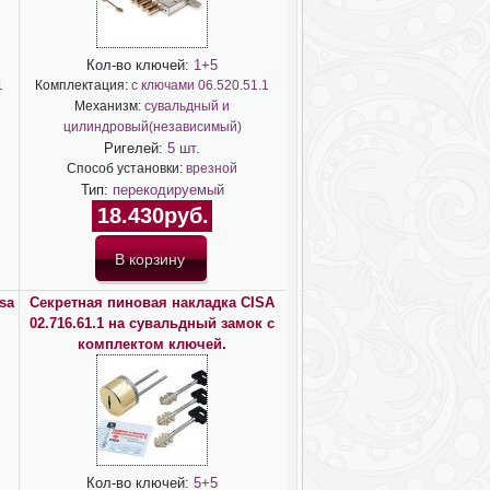
Кол-во ключей:
1+5
1
Комплектация:
с ключами 06.520.51.1
Механизм:
сувальдный и
цилиндровый(независимый)
Ригелей:
5 шт.
Способ установки:
врезной
Тип:
перекодируемый
18.430руб.
sa
Секретная пиновая накладка CISA
02.716.61.1 на сувальдный замок с
комплектом ключей.
Кол-во ключей:
5+5