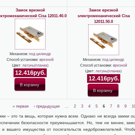
Замок врезной
Замок врезной
ектромеханический Cisa 12011.40.0
электромеханический Cisa
12011.50.0
Механизм:
под цилиндр
Способ установки:
врезной
Механизм:
под цилиндр
Цвет:
латунь(планка)
Способ установки:
врезной
Цвет:
латунь(планка)
12.416руб.
12.416руб.
« первая
‹ предыдущая
…
2
3
4
5
6
7
8
9
1
ки – это та вещь, которая нужна всем. Однако не всегда замки о
еспечении безопасности преуменьшается. Но, тем не менее, замо
с и вашего имущества от посягательств недоброжелателей. Что