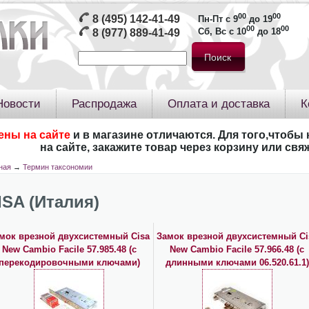
00
00
8 (495) 142-41-49
Пн-Пт с 9
до 19
00
00
Сб, Вс с 10
до 18
8 (977) 889-41-49
Новости
Распродажа
Оплата и доставка
К
ены на сайте
и в магазине отличаются. Для того,чтобы 
на сайте, закажите товар через корзину или св
ная
→
Термин таксономии
ISA (Италия)
мок врезной двухсистемный Cisa
Замок врезной двухсистемный Ci
New Cambio Facile 57.985.48 (с
New Cambio Facile 57.966.48 (с
перекодировочными ключами)
длинными ключами 06.520.61.1)