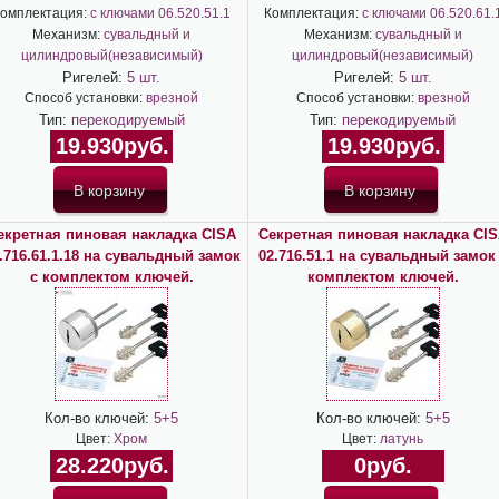
омплектация:
с ключами 06.520.51.1
Комплектация:
с ключами 06.520.61.
Механизм:
сувальдный и
Механизм:
сувальдный и
цилиндровый(независимый)
цилиндровый(независимый)
Ригелей:
5 шт.
Ригелей:
5 шт.
Способ установки:
врезной
Способ установки:
врезной
Тип:
перекодируемый
Тип:
перекодируемый
19.930руб.
19.930руб.
екретная пиновая накладка CISA
Секретная пиновая накладка CI
.716.61.1.18 на сувальдный замок
02.716.51.1 на сувальдный замок
с комплектом ключей.
комплектом ключей.
Кол-во ключей:
5+5
Кол-во ключей:
5+5
Цвет:
Хром
Цвет:
латунь
28.220руб.
0руб.