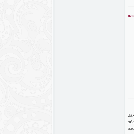
эл
Зам
об
ва