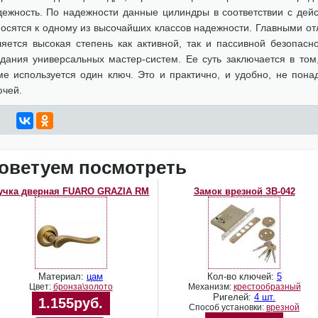
дежность. По надежности данные цилиндры в соответствии с де
носятся к одному из высочайших классов надежности. Главными о
ляется высокая степень как активной, так и пассивной безопасн
здания универсальных мастер-систем. Ее суть заключается в том
ме используется один ключ. Это и практично, и удобно, не пона
ючей.
оветуем посмотреть
учка дверная FUARO GRAZIA RM
Замок врезной ЗВ-042
Материал:
цам
Кол-во ключей:
5
Цвет:
бронза\золото
Механизм:
крестообразный
Ригелей:
4 шт.
1.155руб.
Способ установки:
врезной