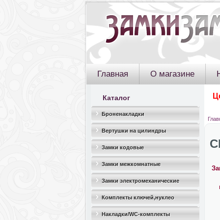
Главная
О магазине
Ц
Каталог
Броненакладки
Глав
Вертушки на цилиндры
C
Замки кодовые
Замки межкомнатные
За
Замки электромеханические
Комплекты ключей,нуклео
Накладки/WC-комплекты