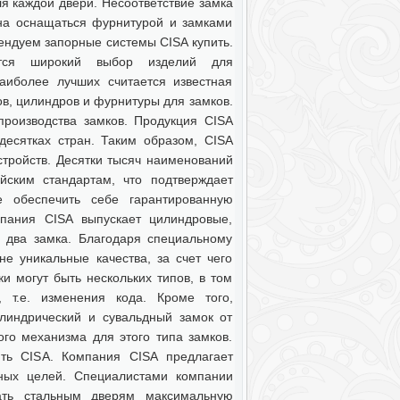
 каждой двери. Несоответствие замка
на оснащаться фурнитурой и замками
ендуем запорные системы CISA купить.
ется широкий выбор изделий для
аиболее лучших считается известная
ов, цилиндров и фурнитуры для замков.
роизводства замков. Продукция CISA
десятках стран. Таким образом, CISA
тройств. Десятки тысяч наименований
йским стандартам, что подтверждает
е обеспечить себе гарантированную
мпания CISA выпускает цилиндровые,
 два замка. Благодаря специальному
е уникальные качества, за счет чего
и могут быть нескольких типов, в том
 т.е. изменения кода. Кроме того,
линдрический и сувальдный замок от
го механизма для этого типа замков.
ить CISA. Компания CISA предлагает
ных целей. Специалистами компании
ать стальным дверям максимальную