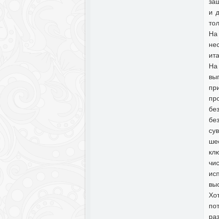
за
и 
то
На
не
ит
На
вы
пр
пр
бе
бе
су
ше
кл
чи
ис
вы
Хо
по
ра