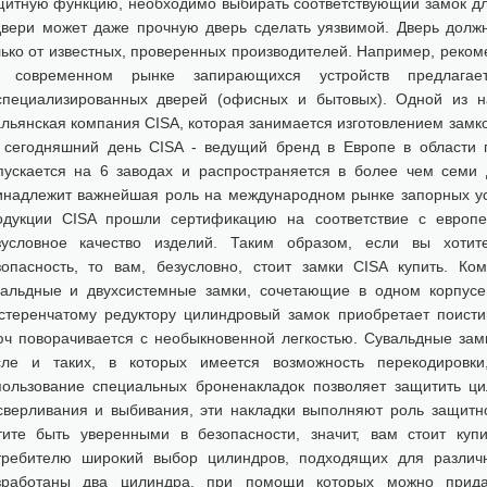
щитную функцию, необходимо выбирать соответствующий замок для
двери может даже прочную дверь сделать уязвимой. Дверь долж
лько от известных, проверенных производителей. Например, реком
 современном рынке запирающихся устройств предлага
специализированных дверей (офисных и бытовых). Одной из н
альянская компания CISA, которая занимается изготовлением замк
 сегодняшний день CISA - ведущий бренд в Европе в области п
пускается на 6 заводах и распространяется в более чем семи 
инадлежит важнейшая роль на международном рынке запорных ус
одукции CISA прошли сертификацию на соответствие с европе
зусловное качество изделий. Таким образом, если вы хотит
зопасность, то вам, безусловно, стоит замки CISA купить. Ко
вальдные и двухсистемные замки, сочетающие в одном корпусе
стеренчатому редуктору цилиндровый замок приобретает поистин
юч поворачивается с необыкновенной легкостью. Сувальдные замк
сле и таких, в которых имеется возможность перекодировки,
пользование специальных броненакладок позволяет защитить ци
сверливания и выбивания, эти накладки выполняют роль защитно
тите быть уверенными в безопасности, значит, вам стоит куп
требителю широкий выбор цилиндров, подходящих для различ
зработаны два цилиндра, при помощи которых можно прид