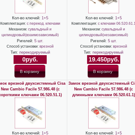
Кол-во ключей:
1+5
Кол-во ключей:
1+5
Комплектация:
с перекод. ключами
Комплектация:
с ключами 06.520.61.
Механизм:
сувальдный и
Механизм:
сувальдный и
цилиндровый(взаимозависимый)
цилиндровый(независимый)
Ригелей:
5 шт.
Ригелей:
5 шт.
Способ установки:
врезной
Способ установки:
врезной
Тип:
перекодируемый
Тип:
перекодируемый
0руб.
19.450руб.
мок врезной двухсистемный Cisa
Замок врезной двухсистемный Ci
New Cambio Facile 57.986.48 (с
New Cambio Facile 57.986.48 (с
короткими ключами 06.520.51.1)
длинными ключами 06.520.61.1)
Кол-во ключей:
1+5
Кол-во ключей:
1+5