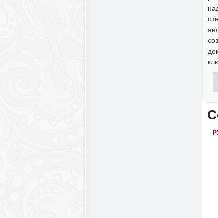
на
от
яв
со
до
кл
С
р