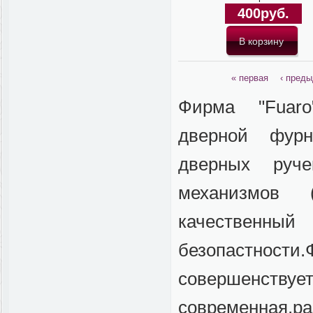
400руб.
« первая
‹ пред
Фирма "Fuaro
дверной фурн
дверных руче
механизмов 
качестве
безопастности
совершенствует
современная,