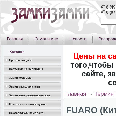
8 (49
8 (97
Главная
О магазине
Новости
Распрод
Каталог
Цены на с
Броненакладки
того,чтобы 
Вертушки на цилиндры
сайте, з
Замки кодовые
с
Замки межкомнатные
Главная
→
Термин 
Замки электромеханические
Комплекты ключей,нуклео
FUARO (Ки
Накладки/WC-комплекты