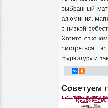
выбранный мате
алюминия, магни
с низкой себес
Хотите сэконом
смотреться э
фурнитуру и за
Советуем 
Цилиндровый механизм Dom
80 мм (30*10*40) k/k