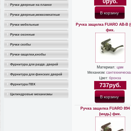
0руб.
Ручки дверные на планке
Ручки дверные,межкомнатные
Ручка защелка FUARO AB-B (
Ручки мебельные
фик.
Ручки оконные
Ручки скобы
Ручки-защелки,кнобы
Фурнитура для раздв. дверей
Материал:
цам
Механизм:
сантехническа
Фурнитура для финских дверей
Цвет:
бронза
737руб.
Фурнитура ПВХ
Цилиндровые механизмы
Ручка защелка FUARO 894
(медь) фик.