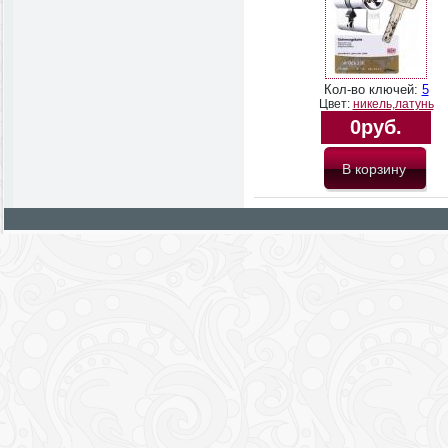
Кол-во ключей:
5
Цвет:
никель,латунь
0руб.