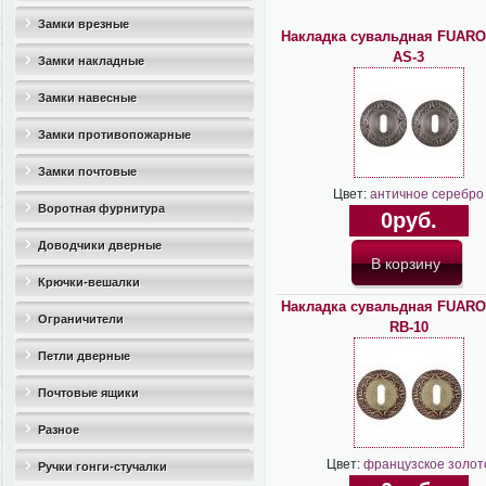
Замки врезные
Накладка сувальдная FUAR
AS-3
Замки накладные
Замки навесные
Замки противопожарные
Замки почтовые
Цвет:
античное серебро
Воротная фурнитура
0руб.
Доводчики дверные
Крючки-вешалки
Накладка сувальдная FUAR
Ограничители
RB-10
дверные(стопоры)
Петли дверные
Почтовые ящики
Разное
Цвет:
французское золот
Ручки гонги-стучалки