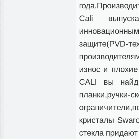
года.Производи
Cali выпуск
инновационны
защите(PVD-тех
производителям
износ и плохие
CALI вы найд
планки,ручк
ограничители,
кристалы Swaro
стекла придают