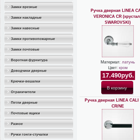
Замки врезные
Ручка дверная LINEA C
VERONICA CR (хрустал
Замки накладные
SWAROVSKI)
Замки навесные
Замки противопожарные
Замки почтовые
Воротная фурнитура
Материал:
латунь
Цвет:
хром
Доводчики дверные
17.490руб.
Крючки-вешалки
Ограничители
Ручка дверная LINEA CALI
дверные(стопоры)
Петли дверные
CR/NE
Почтовые ящики
Разное
Ручки гонги-стучалки