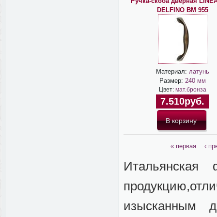
Ручка-скоба дверная LINEA
DELFINO BM 955
Материал:
латунь
Размер:
240 мм
Цвет:
мат.бронза
7.510руб.
« первая
‹ п
Итальянская 
продукцию,от
изысканным д