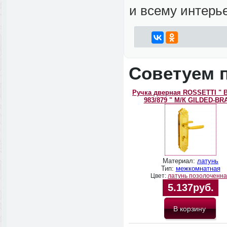
и всему интерь
Советуем 
Ручка дверная ROSSETTI " 
983/879 " М/К GILDED-BR
Материал:
латунь
Тип:
межкомнатная
Цвет:
латунь позолоченн
5.137руб.