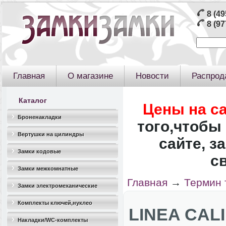
8 (49
8 (97
Главная
О магазине
Новости
Распрод
Каталог
Цены на с
Броненакладки
того,чтобы 
Вертушки на цилиндры
сайте, з
Замки кодовые
с
Замки межкомнатные
Главная
→
Термин 
Замки электромеханические
Комплекты ключей,нуклео
LINEA CALI
Накладки/WC-комплекты