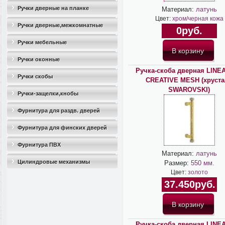
Ручки дверные на планке
Материал:
латунь
Цвет:
хром/черная кожа
Ручки дверные,межкомнатные
0руб.
Ручки мебельные
Ручки оконные
Ручка-скоба дверная LINEA
Ручки скобы
CREATIVE MESH (хруста
SWAROVSKI)
Ручки-защелки,кнобы
Фурнитура для раздв. дверей
Фурнитура для финских дверей
Фурнитура ПВХ
Материал:
латунь
Цилиндровые механизмы
Размер:
550 мм.
Цвет:
золото
37.450руб.
Ручка-скоба дверная LINEA