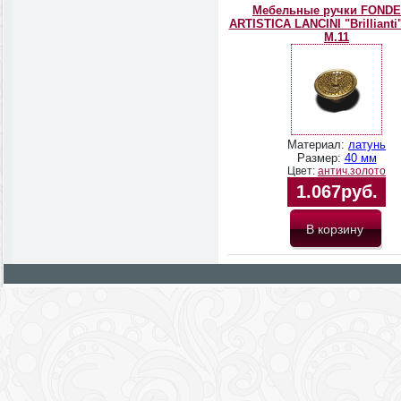
Мебельные ручки FONDE
ARTISTICA LANCINI "Brillianti"
М.11
Материал:
латунь
Размер:
40 мм
Цвет:
антич.золото
1.067руб.