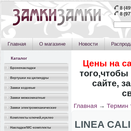
8 (49
8 (97
Главная
О магазине
Новости
Распрод
Каталог
Цены на с
Броненакладки
того,чтобы 
Вертушки на цилиндры
сайте, з
Замки кодовые
с
Замки межкомнатные
Главная
→
Термин 
Замки электромеханические
Комплекты ключей,нуклео
LINEA CALI
Накладки/WC-комплекты