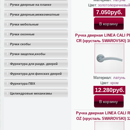
Ручки дверные на планке
Цвет:
золото/коричневы
7.050руб.
Ручки дверные,межкомнатные
Ручки мебельные
Ручки оконные
Ручка дверная LINEA CALI 
CR (хрусталь SWAROVSKI) 10
Ручки скобы
Ручки-защелки,кнобы
Фурнитура для раздв. дверей
Фурнитура для финских дверей
Материал:
латунь
Цвет:
хром
Фурнитура ПВХ
12.280руб.
Цилиндровые механизмы
Ручка дверная LINEA CALI 
OZ (хрусталь SWAROVSKI) 12