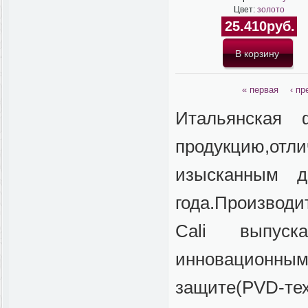
Цвет:
золото
25.410руб.
« первая
‹ п
Итальянская 
продукцию,от
изысканным д
года.Производи
Cali выпуск
инновационны
защите(PVD-тех