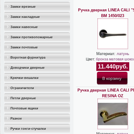
Замки врезные
Ручка дверная LINEA CALI "
BM 1450/023
Замки накладные
Замки навесные
Замки противопожарные
Замки почтовые
Материал:
латунь
Воротная фурнитура
Цвет:
бронза матовая шоко
11.440руб.
Доводчики дверные
Крючки-вешалки
Ограничители
Ручка дверная LINEA CALI 
RESINA OZ
дверные(стопоры)
Петли дверные
Почтовые ящики
Разное
Ручки гонги-стучалки
Материал:
латунь