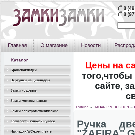
8 (49
8 (97
Главная
О магазине
Новости
Распрод
Каталог
Цены на с
Броненакладки
того,чтобы 
Вертушки на цилиндры
сайте, з
Замки кодовые
с
Замки межкомнатные
Главная
→
ITALIAN PRODUCTION
→
Замки электромеханические
Ручка дв
Комплекты ключей,нуклео
"ZAFIRA" 
Накладки/WC-комплекты