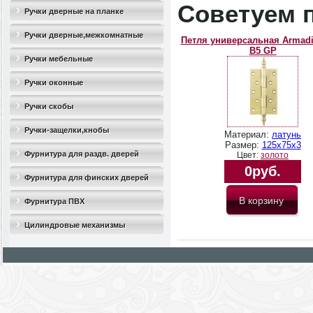
Советуем 
Ручки дверные на планке
Ручки дверные,межкомнатные
Петля универсальная Armadil
B5 GP
Ручки мебельные
Ручки оконные
Ручки скобы
Ручки-защелки,кнобы
Материал:
латунь
Размер:
125х75х3
Фурнитура для раздв. дверей
Цвет:
золото
0руб.
Фурнитура для финских дверей
Фурнитура ПВХ
Цилиндровые механизмы