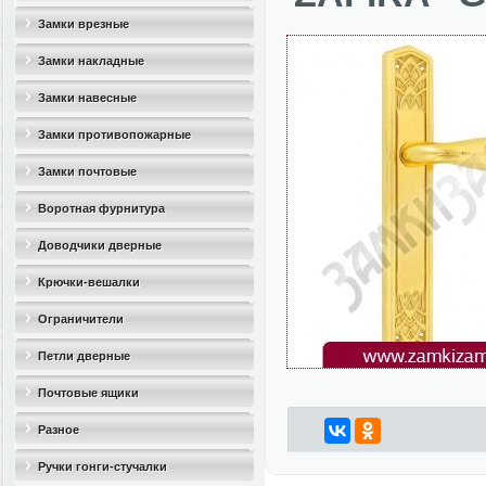
Замки врезные
Замки накладные
Замки навесные
Замки противопожарные
Замки почтовые
Воротная фурнитура
Доводчики дверные
Крючки-вешалки
Ограничители
дверные(стопоры)
Петли дверные
Почтовые ящики
Разное
Ручки гонги-стучалки