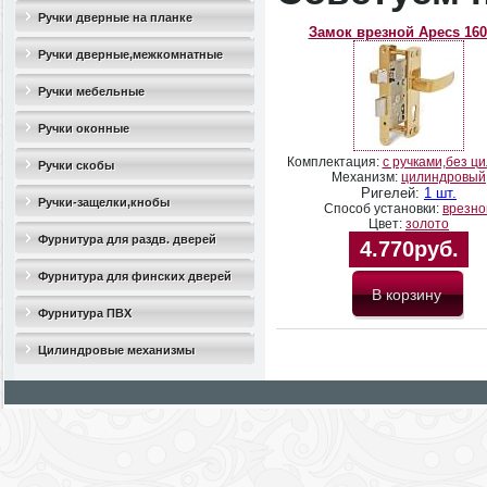
Ручки дверные на планке
Замок врезной Apecs 160
Ручки дверные,межкомнатные
Ручки мебельные
Ручки оконные
Комплектация:
с ручками,без ц
Ручки скобы
Механизм:
цилиндровый
Ригелей:
1 шт.
Ручки-защелки,кнобы
Способ установки:
врезно
Цвет:
золото
Фурнитура для раздв. дверей
4.770руб.
Фурнитура для финских дверей
Фурнитура ПВХ
Цилиндровые механизмы