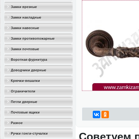
Замки врезные
Замки накладные
Замки навесные
Замки противопожарные
Замки почтовые
Воротная фурнитура
Доводчики дверные
Крючки-вешалки
Ограничители
дверные(стопоры)
Петли дверные
Почтовые ящики
Разное
Советуем 
Ручки гонги-стучалки