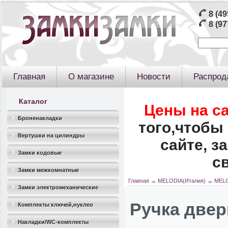
8 (49
8 (97
Главная
О магазине
Новости
Распрод
Каталог
Цены на с
Броненакладки
того,чтобы 
Вертушки на цилиндры
сайте, з
Замки кодовые
с
Замки межкомнатные
Главная
→
MELODIA(Италия)
→
MELO
Замки электромеханические
Ручка двер
Комплекты ключей,нуклео
Накладки/WC-комплекты