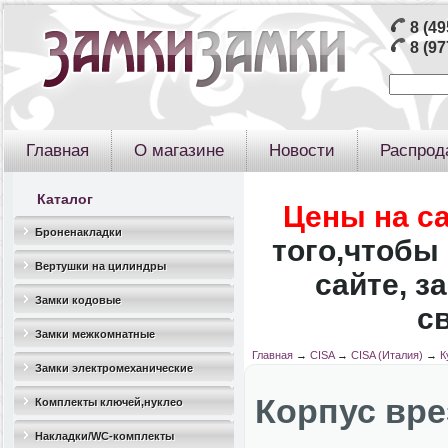
8 (49
8 (97
Главная
О магазине
Новости
Распрод
Каталог
Цены на с
Броненакладки
того,чтобы 
Вертушки на цилиндры
сайте, з
Замки кодовые
с
Замки межкомнатные
Главная
→
CISA
→
CISA (Италия)
→
К
Замки электромеханические
Корпус вре
Комплекты ключей,нуклео
Накладки/WC-комплекты