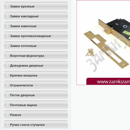
Замки врезные
Замки накладные
Замки навесные
Замки противопожарные
Замки почтовые
Воротная фурнитура
Доводчики дверные
Крючки-вешалки
Ограничители
дверные(стопоры)
Петли дверные
Почтовые ящики
Разное
Ручки гонги-стучалки