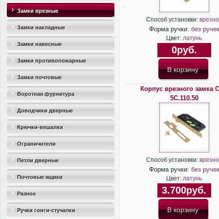
Замки врезные
Способ установки:
врезно
Замки накладные
Форма ручки:
без руче
Цвет:
латунь
Замки навесные
0руб.
Замки противопожарные
Замки почтовые
Корпус врезного замка C
Воротная фурнитура
5C.110.50
Доводчики дверные
Крючки-вешалки
Ограничители
дверные(стопоры)
Способ установки:
врезно
Петли дверные
Форма ручки:
без руче
Почтовые ящики
Цвет:
латунь
3.700руб.
Разное
Ручки гонги-стучалки