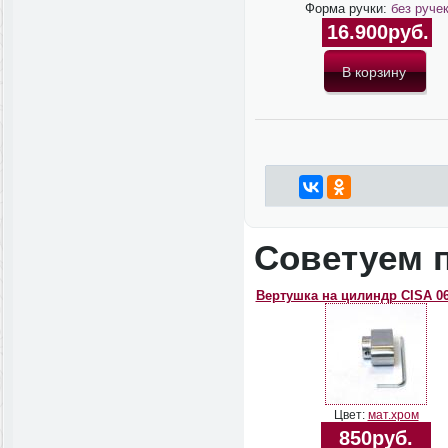
Форма ручки:
без руче
16.900руб.
Советуем 
Вертушка на цилиндр CISA 06
Цвет:
мат.хром
850руб.