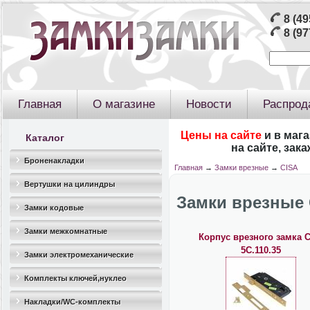
8 (49
8 (97
Главная
О магазине
Новости
Распрод
Цены на сайте
и в маг
Каталог
на сайте, зак
Броненакладки
Главная
→
Замки врезные
→
CISA
Вертушки на цилиндры
Замки врезные 
Замки кодовые
Замки межкомнатные
Корпус врезного замка C
5C.110.35
Замки электромеханические
Комплекты ключей,нуклео
Накладки/WC-комплекты