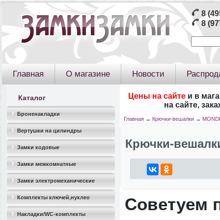
8 (49
8 (97
Главная
О магазине
Новости
Распрод
Цены на сайте
и в маг
Каталог
на сайте, зак
Броненакладки
Главная
→
Крючки-вешалки
→
MOND
Вертушки на цилиндры
Крючки-вешал
Замки кодовые
Замки межкомнатные
Замки электромеханические
Комплекты ключей,нуклео
Советуем 
Накладки/WC-комплекты