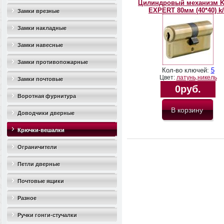
Цилиндровый механизм 
EXPERT 80мм (40*40) k
Замки врезные
Замки накладные
Замки навесные
Замки противопожарные
Кол-во ключей:
5
Цвет:
латунь,никель
Замки почтовые
0руб.
Воротная фурнитура
Доводчики дверные
Крючки-вешалки
Ограничители
дверные(стопоры)
Петли дверные
Почтовые ящики
Разное
Ручки гонги-стучалки