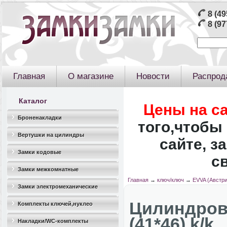
8 (49
8 (97
Главная
О магазине
Новости
Распрод
Каталог
Цены на с
Броненакладки
того,чтобы 
Вертушки на цилиндры
сайте, з
Замки кодовые
с
Замки межкомнатные
Главная
→
ключ/ключ
→
EVVA (Австри
Замки электромеханические
Цилиндро
Комплекты ключей,нуклео
(41*46) k/k
Накладки/WC-комплекты