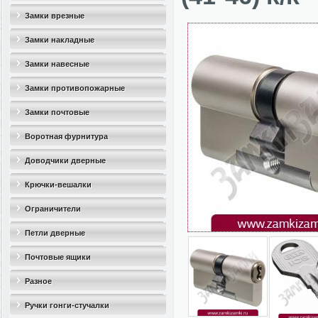
Замки врезные
Замки накладные
Замки навесные
Замки противопожарные
Замки почтовые
Воротная фурнитура
Доводчики дверные
Крючки-вешалки
Ограничители
дверные(стопоры)
Петли дверные
Почтовые ящики
Разное
Ручки гонги-стучалки