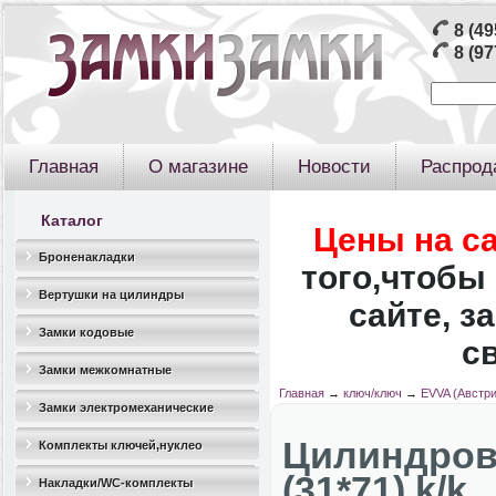
8 (49
8 (97
Главная
О магазине
Новости
Распрод
Каталог
Цены на с
Броненакладки
того,чтобы 
Вертушки на цилиндры
сайте, з
Замки кодовые
с
Замки межкомнатные
Главная
→
ключ/ключ
→
EVVA (Австри
Замки электромеханические
Цилиндров
Комплекты ключей,нуклео
(31*71) k/k
Накладки/WC-комплекты