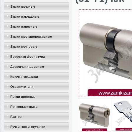
Замки врезные
Замки накладные
Замки навесные
Замки противопожарные
Замки почтовые
Воротная фурнитура
Доводчики дверные
Крючки-вешалки
Ограничители
дверные(стопоры)
Петли дверные
Почтовые ящики
Разное
Ручки гонги-стучалки