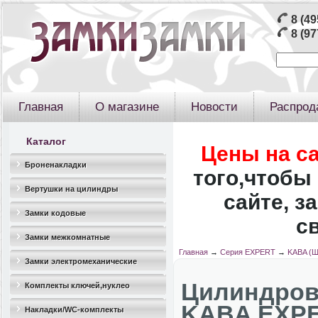
8 (49
8 (97
Главная
О магазине
Новости
Распрод
Каталог
Цены на с
Броненакладки
того,чтобы 
Вертушки на цилиндры
сайте, з
Замки кодовые
с
Замки межкомнатные
Главная
→
Серия EXPERT
→
KABA (Ш
Замки электромеханические
Цилиндро
Комплекты ключей,нуклео
KABA EXPER
Накладки/WC-комплекты