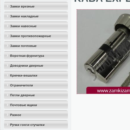
Замки врезные
Замки накладные
Замки навесные
Замки противопожарные
Замки почтовые
Воротная фурнитура
Доводчики дверные
Крючки-вешалки
Ограничители
дверные(стопоры)
Петли дверные
Почтовые ящики
Разное
Ручки гонги-стучалки