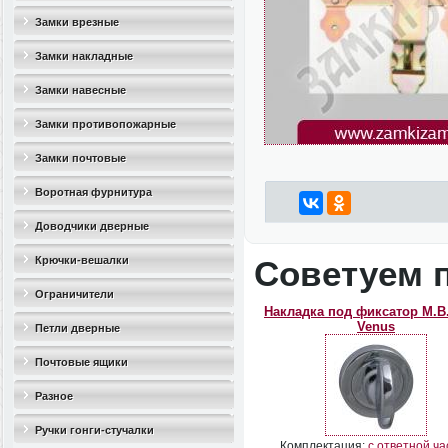
Замки врезные
Замки накладные
Замки навесные
Замки противопожарные
Замки почтовые
Воротная фурнитура
Доводчики дверные
Крючки-вешалки
Советуем 
Ограничители
Накладка под фиксатор M.B
Venus
дверные(стопоры)
Петли дверные
Почтовые ящики
Разное
Ручки гонги-стучалки
Комплектация:
с ответной ча