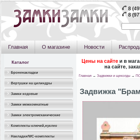
8 (49
8 (97
Главная
О магазине
Новости
Распрод
Цены на сайте
и в маг
Каталог
на сайте, зак
Броненакладки
Главная
→
Задвижки и щеколды
→
П
Вертушки на цилиндры
Задвижка "Брам
Замки кодовые
Замки межкомнатные
Замки электромеханические
Комплекты ключей,нуклео
Накладки/WC-комплекты