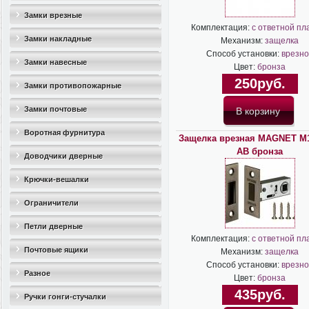
Замки врезные
Комплектация:
с ответной пл
Замки накладные
Механизм:
защелка
Способ установки:
врезно
Замки навесные
Цвет:
бронза
250руб.
Замки противопожарные
Замки почтовые
Воротная фурнитура
Защелка врезная MAGNET M1
AB бронза
Доводчики дверные
Крючки-вешалки
Ограничители
дверные(стопоры)
Петли дверные
Комплектация:
с ответной пл
Почтовые ящики
Механизм:
защелка
Способ установки:
врезно
Разное
Цвет:
бронза
435руб.
Ручки гонги-стучалки