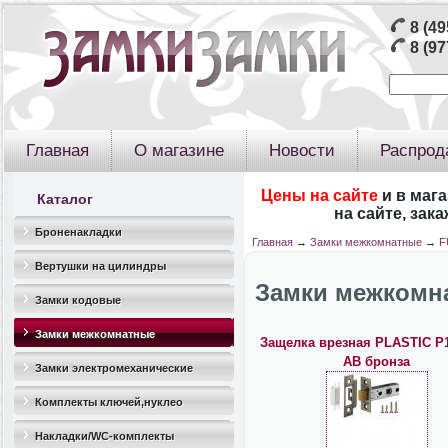
8 (49
8 (97
Главная
О магазине
Новости
Распрод
Цены на сайте
и в маг
Каталог
на сайте, зак
Броненакладки
Главная
→
Замки межкомнатные
→
F
Вертушки на цилиндры
Замки межкомн
Замки кодовые
Замки межкомнатные
Защелка врезная PLASTIC P1
AB бронза
Замки электромеханические
Комплекты ключей,нуклео
Накладки/WC-комплекты