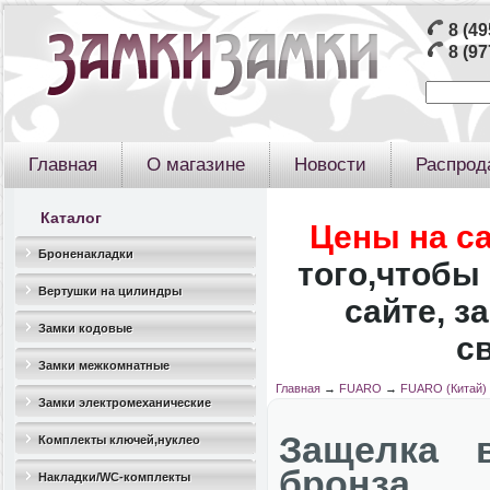
8 (49
8 (97
Главная
О магазине
Новости
Распрод
Каталог
Цены на с
Броненакладки
того,чтобы 
Вертушки на цилиндры
сайте, з
Замки кодовые
с
Замки межкомнатные
Главная
→
FUARO
→
FUARO (Китай)
Замки электромеханические
Защелка 
Комплекты ключей,нуклео
бронза
Накладки/WC-комплекты