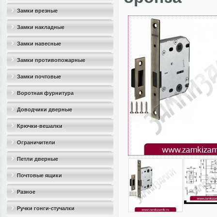
Замки врезные
Замки накладные
Замки навесные
Замки противопожарные
Замки почтовые
Воротная фурнитура
Доводчики дверные
Крючки-вешалки
Ограничители
дверные(стопоры)
Петли дверные
Почтовые ящики
Разное
Ручки гонги-стучалки