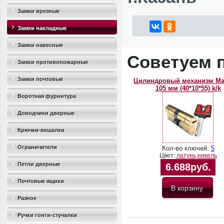
Замки врезные
Замки накладные
Замки навесные
Советуем 
Замки противопожарные
Замки почтовые
Цилиндровый механизм M
105 мм (40*10*55) k/k
Воротная фурнитура
Доводчики дверные
Крючки-вешалки
Ограничители
Кол-во ключей:
5
Цвет:
латунь,никель
дверные(стопоры)
Петли дверные
6.688руб.
Почтовые ящики
Разное
Ручки гонги-стучалки