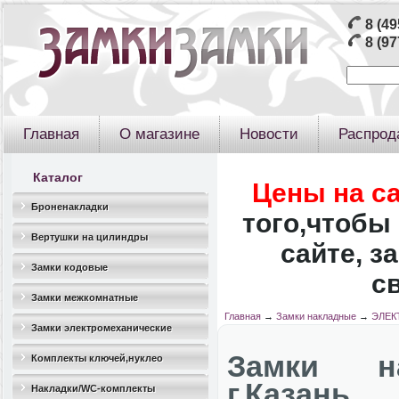
8 (49
8 (97
Главная
О магазине
Новости
Распрод
Каталог
Цены на с
Броненакладки
того,чтобы 
Вертушки на цилиндры
сайте, з
Замки кодовые
с
Замки межкомнатные
Главная
→
Замки накладные
→
ЭЛЕК
Замки электромеханические
Замки н
Комплекты ключей,нуклео
г.Казань
Накладки/WC-комплекты