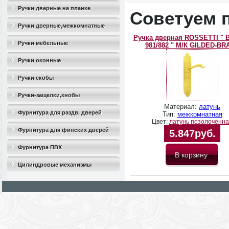
Ручки дверные на планке
Советуем 
Ручки дверные,межкомнатные
Ручка дверная ROSSETTI " 
Ручки мебельные
981/882 " М/К GILDED-BR
Ручки оконные
Ручки скобы
Ручки-защелки,кнобы
Материал:
латунь
Фурнитура для раздв. дверей
Тип:
межкомнатная
Цвет:
латунь позолоченн
Фурнитура для финских дверей
5.847руб.
Фурнитура ПВХ
Цилиндровые механизмы