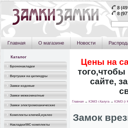
8 (49
8 (97
Главная
О магазине
Новости
Распрод
Каталог
Цены на с
Броненакладки
того,чтобы 
Вертушки на цилиндры
сайте, з
Замки кодовые
с
Замки межкомнатные
Главная
→
КЭМЗ г.Калуга
→
КЭМЗ (г 
Замки электромеханические
Замок врез
Комплекты ключей,нуклео
Накладки/WC-комплекты