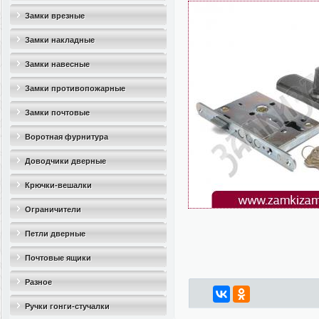
Замки врезные
Замки накладные
Замки навесные
Замки противопожарные
Замки почтовые
Воротная фурнитура
Доводчики дверные
Крючки-вешалки
Ограничители
дверные(стопоры)
Петли дверные
Почтовые ящики
Разное
Ручки гонги-стучалки