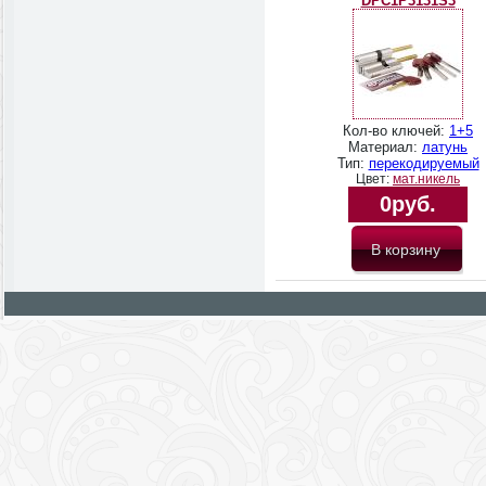
DPC1P3131S3
Кол-во ключей:
1+5
Материал:
латунь
Тип:
перекодируемый
Цвет:
мат.никель
0руб.