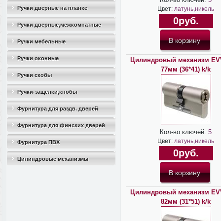
Ручки дверные на планке
Цвет:
латунь,никель
0руб.
Ручки дверные,межкомнатные
Ручки мебельные
Ручки оконные
Цилиндровый механизм EV
77мм (36*41) k/k
Ручки скобы
Ручки-защелки,кнобы
Фурнитура для раздв. дверей
Фурнитура для финских дверей
Кол-во ключей:
5
Цвет:
латунь,никель
Фурнитура ПВХ
0руб.
Цилиндровые механизмы
Цилиндровый механизм EV
82мм (31*51) k/k