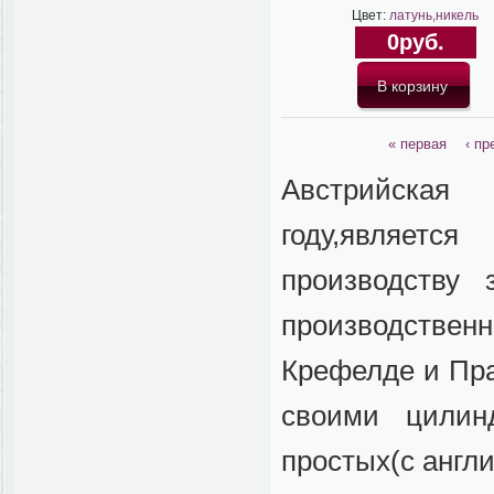
Цвет:
латунь,никель
0руб.
« первая
‹ п
Австрийская
году,являет
производству
производственн
Крефелде и Пра
своими цилин
простых(с англ