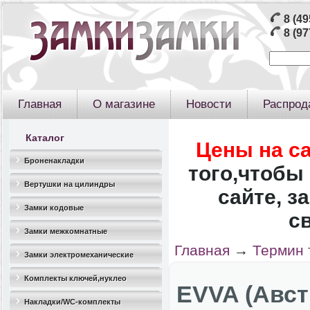
8 (49
8 (97
Главная
О магазине
Новости
Распрод
Каталог
Цены на с
Броненакладки
того,чтобы 
Вертушки на цилиндры
сайте, з
Замки кодовые
с
Замки межкомнатные
Главная
→
Термин 
Замки электромеханические
Комплекты ключей,нуклео
EVVA (Авст
Накладки/WC-комплекты