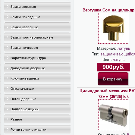
Замки врезные
Вертушка Сом на цилиндр
Замки накладные
Замки навесные
Замки противопожарные
Замки почтовые
Материал:
латунь
Тип:
защелкивающийс
Воротная фурнитура
Цвет:
латунь
900руб.
Доводчики дверные
Крючки-вешалки
Ограничители
Цилиндровый механизм EV
72мм (36*36) k/k
дверные(стопоры)
Петли дверные
Почтовые ящики
Разное
Ручки гонги-стучалки
Кол-во ключей:
5